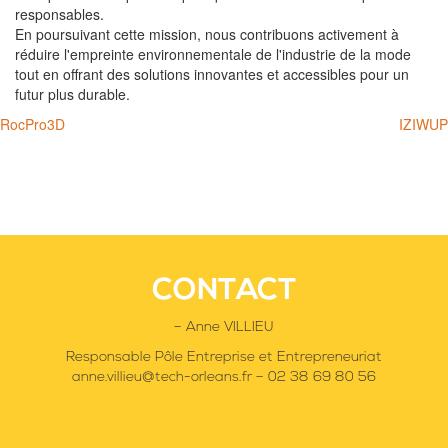
responsables.
En poursuivant cette mission, nous contribuons activement à
réduire l'empreinte environnementale de l'industrie de la mode
tout en offrant des solutions innovantes et accessibles pour un
futur plus durable.
Navigation
RocPro3D
IZIWUP
de
l’article
CONTACT
– Anne VILLIEU
Responsable Pôle Entreprise et Entrepreneuriat
anne.villieu@tech-orleans.fr – 02 38 69 80 56