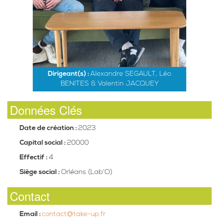
Dirigeant(s) :
Alexandre SEGAULT, Léo
BENITES & Valentin JACQUEY
Données Clés
Date de création :
2023
Capital social :
20000
Effectif :
4
Siège social :
Orléans (Lab’O)
Contact
Email :
contact@take-up.fr