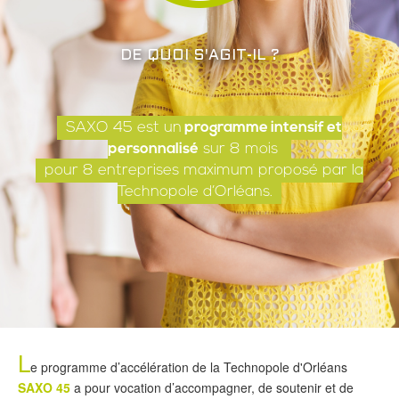
DE QUOI S'AGIT-IL ?
SAXO 45 est un
programme intensif et
personnalisé
sur 8 mois
pour 8 entreprises maximum proposé par la
Technopole d’Orléans.
L
e programme d’accélération de la Technopole d'Orléans
SAXO 45
a pour vocation d’accompagner, de soutenir et de