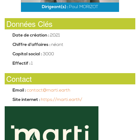
Dirigeant(s) :
Paul MORIZOT
Données Clés
Date de création :
2021
Chiffre d'affaires :
néant
Capital social :
3000
Effectif :
1
Contact
Email :
contact@marti.earth
Site internet :
https://marti.earth/