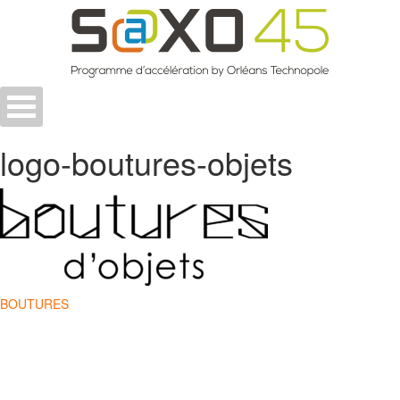
Skip
to
content
logo-boutures-objets
Navigation
BOUTURES
de
l’article