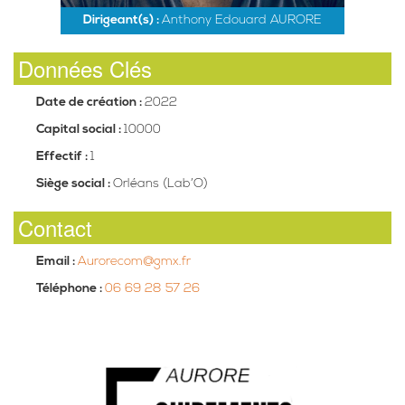
Dirigeant(s) :
Anthony Edouard AURORE
Données Clés
Date de création :
2022
Capital social :
10000
Effectif :
1
Siège social :
Orléans (Lab’O)
Contact
Email :
Aurorecom@gmx.fr
Téléphone :
06 69 28 57 26