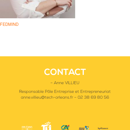
Navigation
FEDMIND
de
l’article
CONTACT
– Anne VILLIEU
Responsable Pôle Entreprise et Entrepreneuriat
anne.villieu@tech-orleans.fr – 02 38 69 80 56