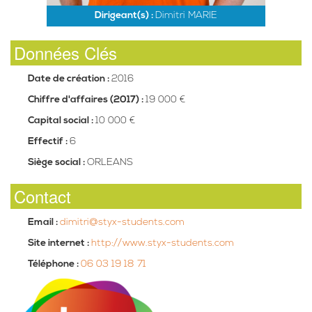
Dirigeant(s) :
Dimitri MARIE
Données Clés
Date de création :
2016
Chiffre d'affaires (2017) :
19 000 €
Capital social :
10 000 €
Effectif :
6
Siège social :
ORLEANS
Contact
Email :
dimitri@styx-students.com
Site internet :
http://www.styx-students.com
Téléphone :
06 03 19 18 71