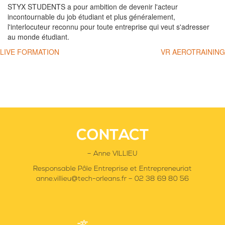
STYX STUDENTS a pour ambition de devenir l'acteur
incontournable du job étudiant et plus généralement,
l'interlocuteur reconnu pour toute entreprise qui veut s'adresser
au monde étudiant.
Navigation
LIVE FORMATION
VR AEROTRAINING
de
l’article
CONTACT
– Anne VILLIEU
Responsable Pôle Entreprise et Entrepreneuriat
anne.villieu@tech-orleans.fr – 02 38 69 80 56