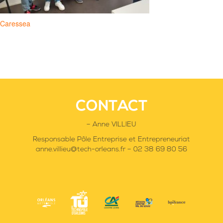
Navigation
Caressea
de
l’article
CONTACT
– Anne VILLIEU
Responsable Pôle Entreprise et Entrepreneuriat
anne.villieu@tech-orleans.fr – 02 38 69 80 56